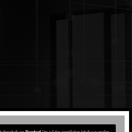
halterinhalt von
Standard
. Um auf den eigentlichen Inhalt zuzugreifen,