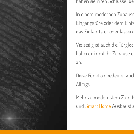
haben sie ihren Schlüssel be
In einem modernen Zuhause 
Eingangstüre oder dem Einfa
das Einfahrtstor oder lasse
Vielseitig ist auch die Türgl
halten, nimmt Ihr Zuhause d
an.
Diese Funktion bedeutet auc
Alltags.
Mehr zu modernstem Zutritt
und
Smart Home
Ausbaustu