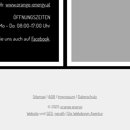
b:
www.orange-energy.at
ÖFFNUNGSZEITEN
Mo – Do: 08:00-17:00 Uhr
ie uns auch auf
Facebook
.
Sitemap
|
AGB
|
Impressum
|
Datenschutz
© 2025
orange energy
Website
und
SEO
:
nerath
|
Die Webdesign Agentur
.