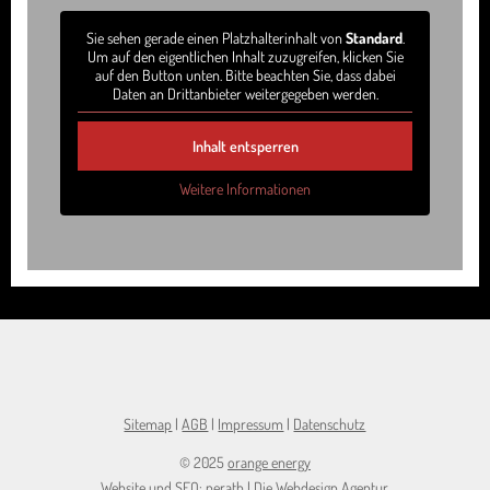
Sie sehen gerade einen Platzhalterinhalt von
Standard
.
Um auf den eigentlichen Inhalt zuzugreifen, klicken Sie
auf den Button unten. Bitte beachten Sie, dass dabei
Daten an Drittanbieter weitergegeben werden.
Inhalt entsperren
Weitere Informationen
Sitemap
|
AGB
|
Impressum
|
Datenschutz
© 2025
orange energy
Website
und
SEO
:
nerath
|
Die Webdesign Agentur
.